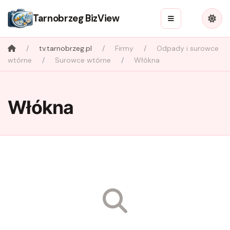
Tarnobrzeg BizView
tv.tarnobrzeg.pl
Firmy
Odpady i surowce
wtórne
Surowce wtórne
Włókna
Włókna