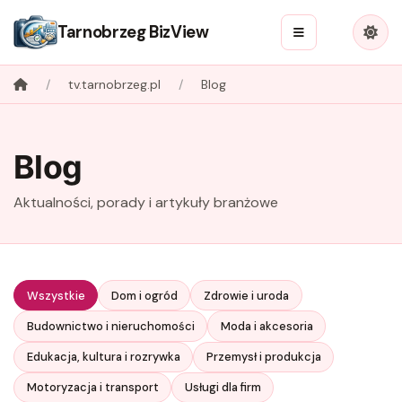
Tarnobrzeg BizView
tv.tarnobrzeg.pl
Blog
Blog
Aktualności, porady i artykuły branżowe
Wszystkie
Dom i ogród
Zdrowie i uroda
Budownictwo i nieruchomości
Moda i akcesoria
Edukacja, kultura i rozrywka
Przemysł i produkcja
Motoryzacja i transport
Usługi dla firm