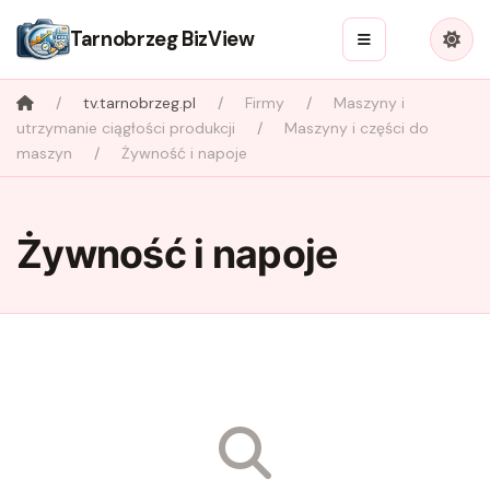
Tarnobrzeg BizView
tv.tarnobrzeg.pl
Firmy
Maszyny i
utrzymanie ciągłości produkcji
Maszyny i części do
maszyn
Żywność i napoje
Żywność i napoje