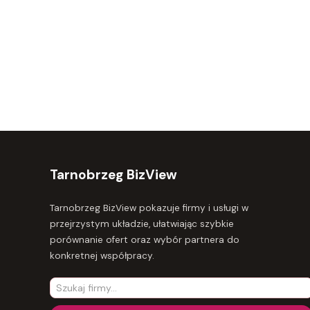
Tarnobrzeg BizView
Tarnobrzeg BizView pokazuje firmy i usługi w
przejrzystym układzie, ułatwiając szybkie
porównanie ofert oraz wybór partnera do
konkretnej współpracy.