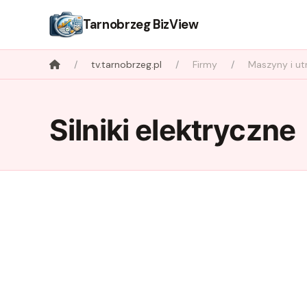
Tarnobrzeg BizView
tv.tarnobrzeg.pl
Firmy
Maszyny i ut
Silniki elektryczne