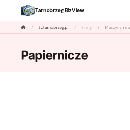
Tarnobrzeg BizView
tv.tarnobrzeg.pl
Firmy
Maszyny i ut
Papiernicze