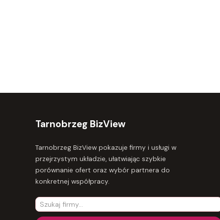
Tarnobrzeg BizView
Tarnobrzeg BizView pokazuje firmy i usługi w
przejrzystym układzie, ułatwiając szybkie
porównanie ofert oraz wybór partnera do
konkretnej współpracy.