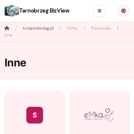
Tarnobrzeg BizView
tv.tarnobrzeg.pl
Firmy
Pozostałe
Inne
Inne
S