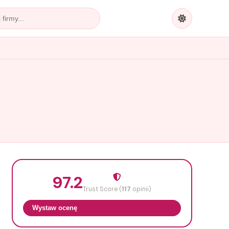
97.2
Trust Score (
117
opinii)
Wystaw ocenę