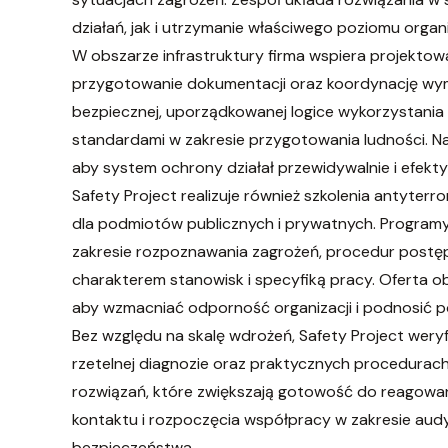
działań, jak i utrzymanie właściwego poziomu organ
W obszarze infrastruktury firma wspiera projektow
przygotowanie dokumentacji oraz koordynację wyma
bezpiecznej, uporządkowanej logice wykorzystania
standardami w zakresie przygotowania ludności. Na
aby system ochrony działał przewidywalnie i efekty
Safety Project realizuje również szkolenia antyter
dla podmiotów publicznych i prywatnych. Programy
zakresie rozpoznawania zagrożeń, procedur postęp
charakterem stanowisk i specyfiką pracy. Oferta obe
aby wzmacniać odporność organizacji i podnosić p
Bez względu na skalę wdrożeń, Safety Project weryf
rzetelnej diagnozie oraz praktycznych procedurac
rozwiązań, które zwiększają gotowość do reagowan
kontaktu i rozpoczęcia współpracy w zakresie aud
bezpieczeństwa.