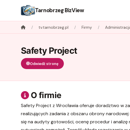
Tarnobrzeg BizView
tv.tarnobrzeg.pl
Firmy
Administracj
Safety Project
Odwiedź stronę
O firmie
Safety Project z Wrocławia oferuje doradztwo w zak
realizujących zadania z obszaru obrony narodowej
się na audyty gotowości, ocenę procedur i analizę 
sytuacjach zagrożeń. Zespół układa rozwiązania w