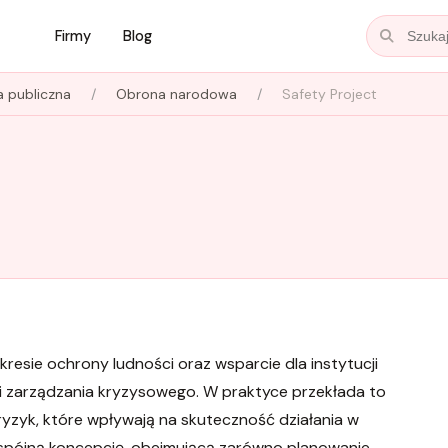
Firmy
Blog
a publiczna
Obrona narodowa
Safety Project
resie ochrony ludności oraz wsparcie dla instytucji
 i zarządzania kryzysowego. W praktyce przekłada to
ryzyk, które wpływają na skuteczność działania w
 spójną koncepcję, obejmującą zarówno planowanie