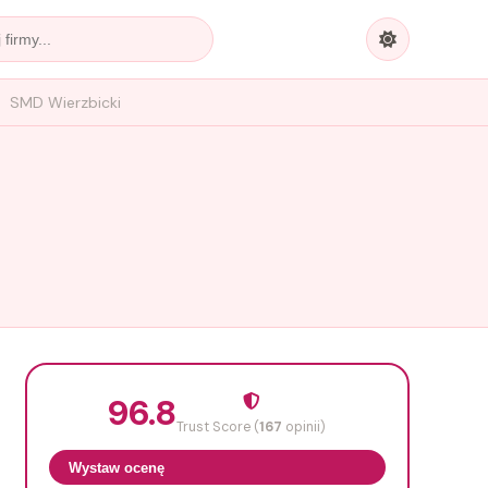
SMD Wierzbicki
96.8
Trust Score (
167
opinii)
Wystaw ocenę