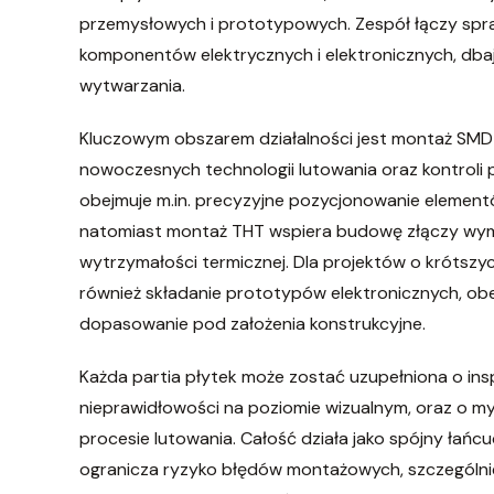
przemysłowych i prototypowych. Zespół łączy sp
komponentów elektrycznych i elektronicznych, db
wytwarzania.
Kluczowym obszarem działalności jest montaż SMD 
nowoczesnych technologii lutowania oraz kontrol
obejmuje m.in. precyzyjne pozycjonowanie elementó
natomiast montaż THT wspiera budowę złączy wyma
wytrzymałości termicznej. Dla projektów o krótszy
również składanie prototypów elektronicznych, 
dopasowanie pod założenia konstrukcyjne.
Każda partia płytek może zostać uzupełniona o in
nieprawidłowości na poziomie wizualnym, oraz o my
procesie lutowania. Całość działa jako spójny łańcu
ogranicza ryzyko błędów montażowych, szczególni