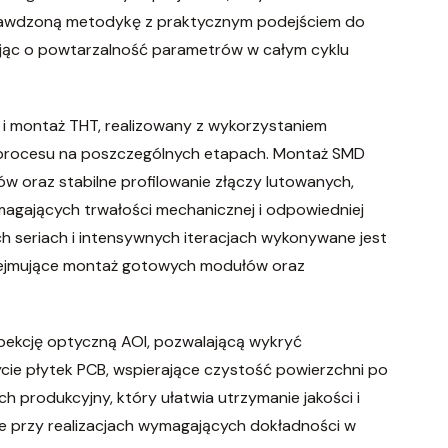
rawdzoną metodykę z praktycznym podejściem do
ając o powtarzalność parametrów w całym cyklu
i montaż THT, realizowany z wykorzystaniem
i procesu na poszczególnych etapach. Montaż SMD
w oraz stabilne profilowanie złączy lutowanych,
gających trwałości mechanicznej i odpowiedniej
ch seriach i intensywnych iteracjach wykonywane jest
obejmujące montaż gotowych modułów oraz
spekcję optyczną AOI, pozwalającą wykryć
cie płytek PCB, wspierające czystość powierzchni po
ch produkcyjny, który ułatwia utrzymanie jakości i
e przy realizacjach wymagających dokładności w