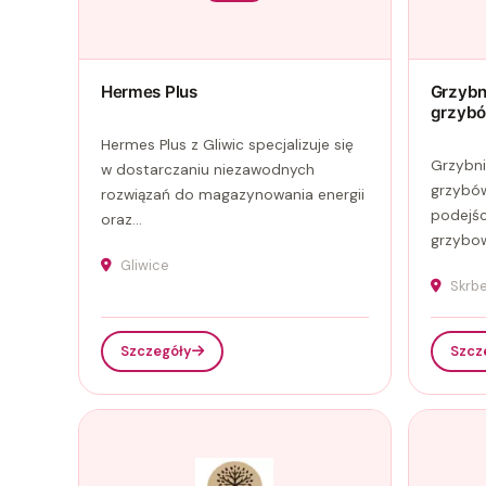
Hermes Plus
Grzybn
grzybó
Hermes Plus z Gliwic specjalizuje się
Grzybni
w dostarczaniu niezawodnych
grzybów
rozwiązań do magazynowania energii
podejśc
oraz...
grzybow
Gliwice
Skrb
Szczegóły
Szcz