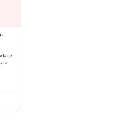
M-
ade sp.
, to