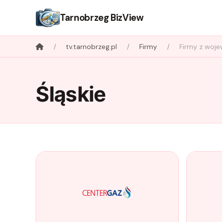
Tarnobrzeg BizView
tv.tarnobrzeg.pl
Firmy
Firmy z woj
Śląskie