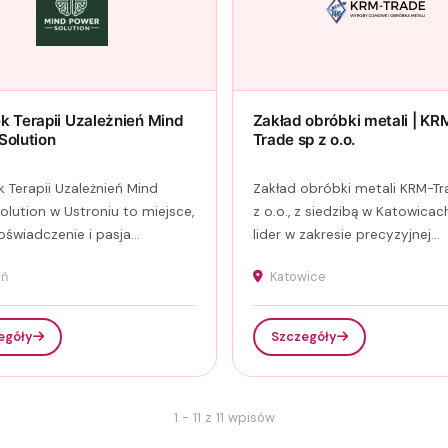
k Terapii Uzależnień Mind
Zakład obróbki metali | KR
Solution
Trade sp z o.o.
 Terapii Uzależnień Mind
Zakład obróbki metali KRM-Tr
olution w Ustroniu to miejsce,
z o.o., z siedzibą w Katowicach
świadczenie i pasja...
lider w zakresie precyzyjnej...
oń
Katowice
egóły
Szczegóły
1 - 11 z 11 wpisów