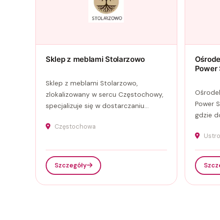
Sklep z meblami Stolarzowo
Ośrode
Power 
Sklep z meblami Stolarzowo,
Ośrodek
zlokalizowany w sercu Częstochowy,
Power S
specjalizuje się w dostarczaniu...
gdzie do
Częstochowa
Ustr
Szczegóły
Szcz