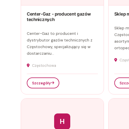
Center-Gaz - producent gazów
Sklep 
technicznych
Sklep 
Center-Gaz to producent i
Często
dystrybutor gazów technicznych z
asorty
Częstochowy, specjalizujący się w
ortoped
dostarczaniu...
Częs
Częstochowa
Szczegóły
Szcz
H