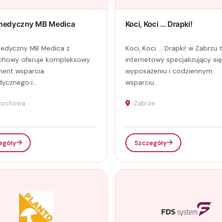
medyczny MB Medica
Koci, Koci ... Drapki!
medyczny MB Medica z
Koci, Koci ... Drapki! w Zabrzu 
chowy oferuje kompleksowy
internetowy specjalizujący si
ment wsparcia
wyposażeniu i codziennym
ycznego i...
wsparciu...
tochowa
Zabrze
egóły
Szczegóły