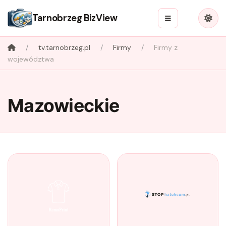
Tarnobrzeg BizView
tv.tarnobrzeg.pl
Firmy
Firmy z
województwa
Mazowieckie