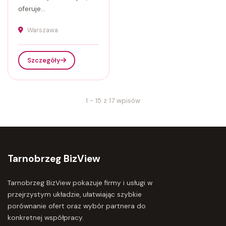
oferuje...
Warszawa
Szczegóły
1 - 15 z 17 wpisów
Tarnobrzeg BizView
Tarnobrzeg BizView pokazuje firmy i usługi w
przejrzystym układzie, ułatwiając szybkie
porównanie ofert oraz wybór partnera do
konkretnej współpracy.