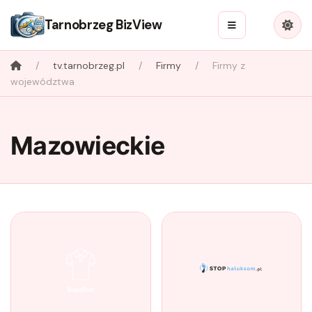
Tarnobrzeg BizView
tv.tarnobrzeg.pl
Firmy
Firmy z
województwa
Mazowieckie