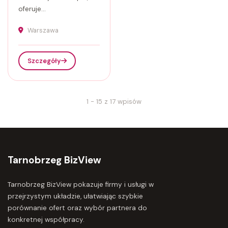
oferuje...
Warszawa
Szczegóły
1 - 15 z 17 wpisów
Tarnobrzeg BizView
Tarnobrzeg BizView pokazuje firmy i usługi w
przejrzystym układzie, ułatwiając szybkie
porównanie ofert oraz wybór partnera do
konkretnej współpracy.