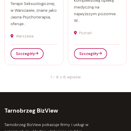
kompleksową opiekę
Terapii Seksuologicznej
medyczną na
w Warszawie, znane jako
najwyższym poziomie.
Jasna Psychoterapia,
W...
oferuje...
Poznań
Warszawa
Szczegóły
Szczegóły
1 - 6 z 6 wpisów
Tarnobrzeg BizView
Tarnobrzeg BizView pokazuje firmy i usługi w